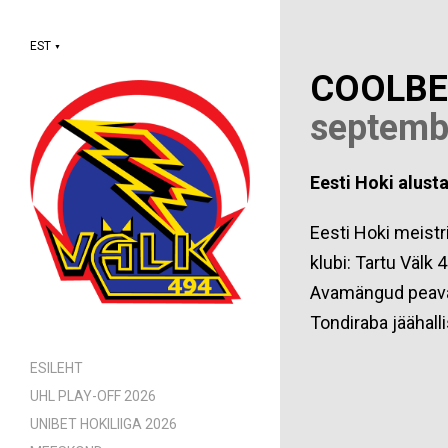
EST
▼
COOLBE
septemb
Eesti Hoki alust
Eesti Hoki meistr
klubi: Tartu Välk 
Avamängud peavad
Tondiraba jäähall
ESILEHT
UHL PLAY-OFF 2026
UNIBET HOKILIIGA 2026