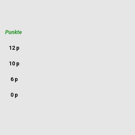
Punkte
12 p
10 p
6 p
0 p