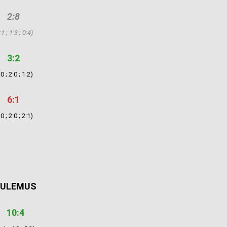
2:8
:1 ; 1:3 ; 0:4)
3:2
:0 ; 2:0 ; 1:2)
6:1
:0 ; 2:0 ; 2:1)
ULEMUS
10:4