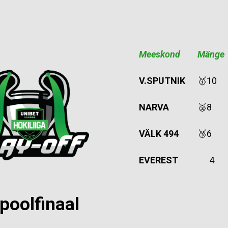
Meeskond
Mänge
V.SPUTNIK
🥇10
NARVA
🥈8
VÄLK 494
🥉6
EVEREST
4
 poolfinaal