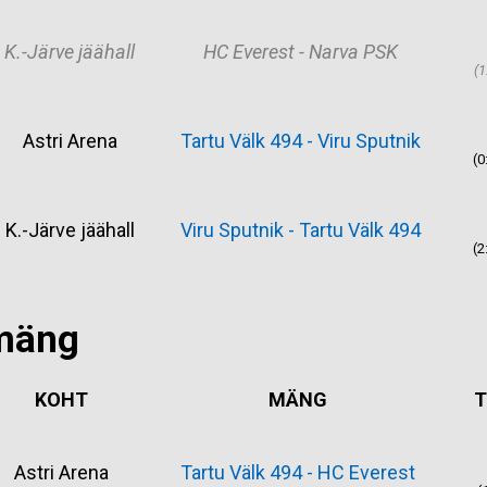
K.-Järve jäähall
HC Everest - Narva PSK
(1
Astri Arena
Tartu Välk 494 - Viru Sputnik
(0
K.-Järve jäähall
Viru Sputnik - Tartu Välk 494
(2
mäng
KOHT
MÄNG
T
Astri Arena
Tartu Välk 494 - HC Everest