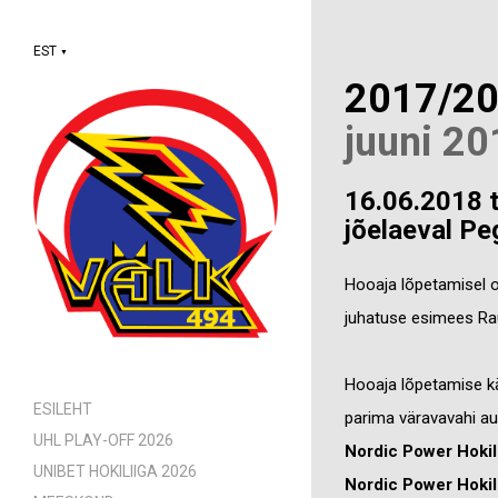
EST
▼
2017/2
juuni 20
16.06.2018 
jõelaeval Pe
Hooaja lõpetamisel os
juhatuse esimees Rau
Hooaja lõpetamise kä
ESILEHT
parima väravavahi a
UHL PLAY-OFF 2026
Nordic Power Hokil
UNIBET HOKILIIGA 2026
Nordic Power Hokil