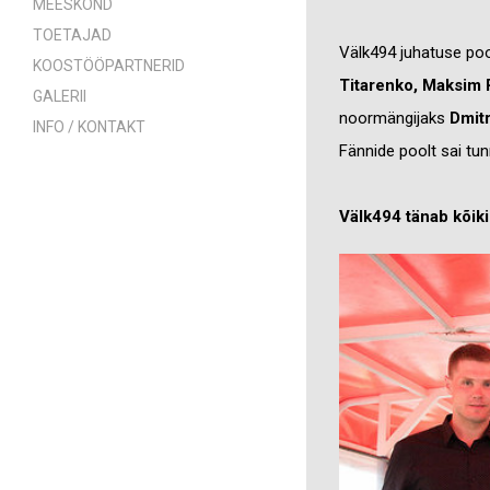
MEESKOND
TOETAJAD
Välk494 juhatuse po
KOOSTÖÖPARTNERID
Titarenko, Maksim 
GALERII
noormängijaks
Dmit
INFO / KONTAKT
Fännide poolt sai tun
Välk494 tänab kõiki 