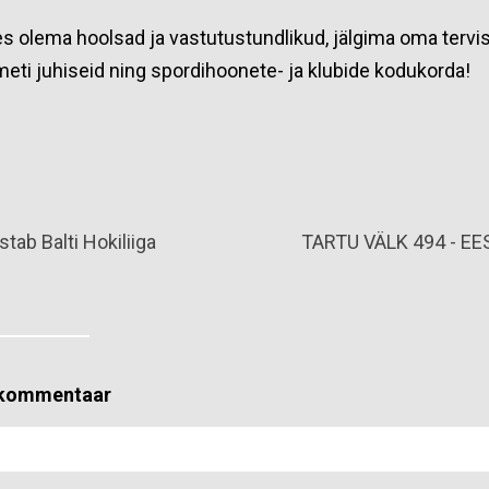
s olema hoolsad ja vastutustundlikud, jälgima oma tervis
eti juhiseid ning spordihoonete- ja klubide kodukorda!
tab Balti Hokiliiga
TARTU VÄLK 494 - EE
e kommentaar