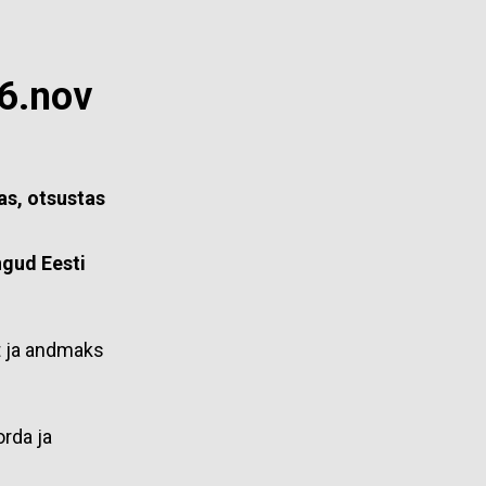
16.nov
as, otsustas
ngud Eesti
ut ja andmaks
orda ja