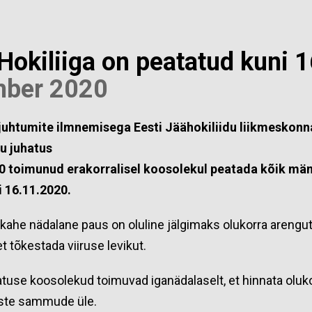
Hokiliiga on peatatud kuni 
mber 2020
uhtumite ilmnemisega Eesti Jäähokiliidu liikmeskonn
du juhatus
20 toimunud erakorralisel koosolekul peatada kõik mä
i 16.11.2020.
t kahe nädalane paus on oluline jälgimaks olukorra areng
et tõkestada viiruse levikut.
atuse koosolekud toimuvad iganädalaselt, et hinnata oluk
iste sammude üle.