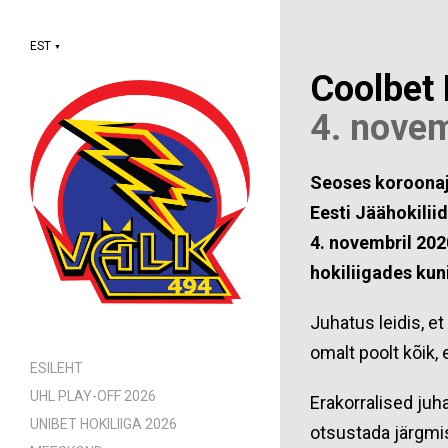
EST
▼
Coolbet 
4. nove
Seoses koroonaj
Eesti Jäähokilii
4. novembril 20
hokiliigades kun
Juhatus leidis, e
omalt poolt kõik, 
ESILEHT
UHL PLAY-OFF 2026
Erakorralised juh
UNIBET HOKILIIGA 2026
otsustada järgm