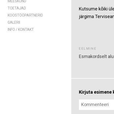
MEESKOND
TOETAJAD
Kutsume kõiki üle
KOOSTÖÖPARTNERID
järgima Terviseam
GALERII
INFO / KONTAKT
EELMINE
Esmakordselt alus
Kirjuta esimen