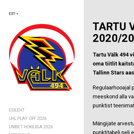
EST
▼
TARTU V
2020/2
Tartu Välk 494 v
oma tiitlit kait
Tallinn Stars aa
Regulaarhooajal 
meeskond alla van
punktist teenimat
ESILEHT
UHL PLAY-OFF 2026
Mängijate arvestu
UNIBET HOKILIIGA 2026
punktitabeli neli