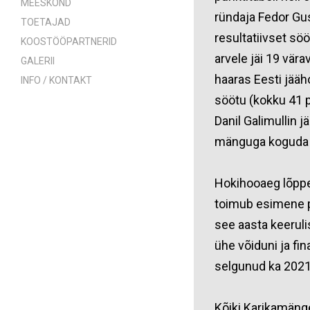
MEESKOND
ründaja Fedor Gu
TOETAJAD
resultatiivset söö
KOOSTÖÖPARTNERID
arvele jäi 19 vär
GALERII
haaras Eesti jääho
INFO / KONTAKT
söötu (kokku 41 
Danil Galimullin j
mänguga koguda e
Hokihooaeg lõppeb
toimub esimene p
see aasta keeruli
ühe võiduni ja fi
selgunud ka 2021.
Kõiki Karikamäng