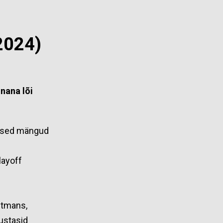
2024)
nana lõi
mised mängud
layoff
ntmans,
sustasid