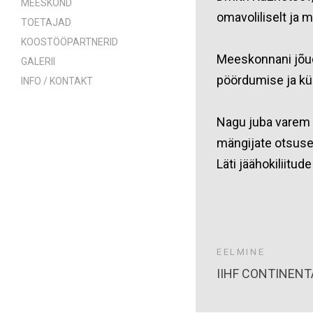
MEESKOND
omavoliliselt ja 
TOETAJAD
KOOSTÖÖPARTNERID
Meeskonnani jõud
GALERII
pöördumise ja k
INFO / KONTAKT
Nagu juba varem m
mängijate otsuse 
Läti jäähokiliitu
EELMINE
IIHF CONTINENT