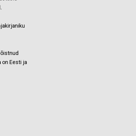
.
akirjaniku
mõistnud
 on Eesti ja