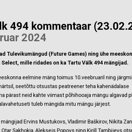
älk 494 kommentaar (23.02.
bruar 2024
ad Tulevikumängud (Future Games) ning ü
he meeskon
c Select, mille ridades on ka Tartu Välk 494 mängijad.
eeskonna eelmine mäng toimus 10.veebruaril ning järg
märtsil, seetõttu otsustas peatreener teha kahenädalase
na pärast neid kahte viimast põhihooaja mängu algavad p
lavahetuseti tuleb mängida mitu mängu järjest.
ängijad Ervins Mustukovs, Vladimir Baškirov, Nikita Za
 Otar Sakhokia, Aleksejs Popovs ning Kirill Tambijevs ot