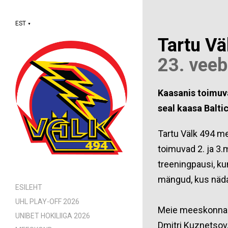
EST
▼
Tartu V
23. vee
Kaasanis toimuv
seal kaasa Balti
Tartu Välk 494 m
toimuvad 2. ja 3.
treeningpausi, ku
mängud, kus näda
ESILEHT
UHL PLAY-OFF 2026
Meie meeskonna m
UNIBET HOKILIIGA 2026
Dmitri Kuznetsov,