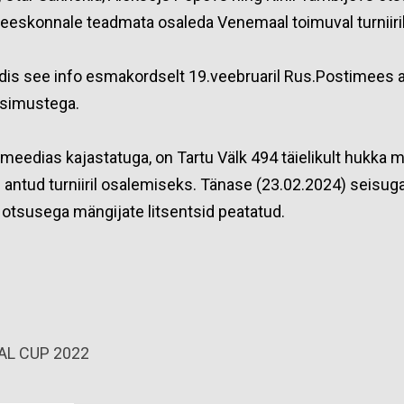
meeskonnale teadmata osaleda Venemaal toimuval turniiril
is see info esmakordselt 19.veebruaril Rus.Postimees aj
üsimustega.
eedias kajastatuga, on Tartu Välk 494 täielikult hukka 
antud turniiril osalemiseks. Tänase (23.02.2024) seisuga
de otsusega mängijate litsentsid peatatud.
AL CUP 2022